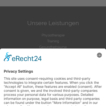
Unsere Leistungen
Physiotherapie
Training
Gesundheitskurse
Unsere Standorte
GZM Gieboldehausen
Service
Kontakt
Praxis